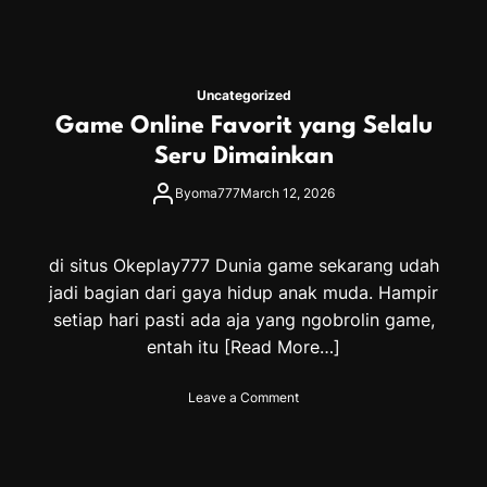
J
b
a
a
d
l
i
G
Uncategorized
a
Game Online Favorit yang Selalu
m
e
Seru Dimainkan
r
I
By
oma777
March 12, 2026
t
u
S
di situs Okeplay777 Dunia game sekarang udah
e
jadi bagian dari gaya hidup anak muda. Hampir
r
u
setiap hari pasti ada aja yang ngobrolin game,
entah itu
[Read More…]
o
Leave a Comment
n
G
a
m