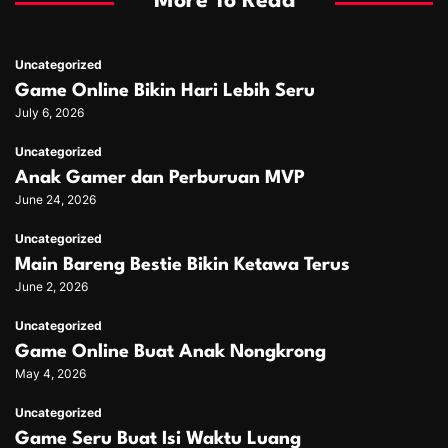
More To Read
Uncategorized
Game Online Bikin Hari Lebih Seru
July 6, 2026
Uncategorized
Anak Gamer dan Perburuan MVP
June 24, 2026
Uncategorized
Main Bareng Bestie Bikin Ketawa Terus
June 2, 2026
Uncategorized
Game Online Buat Anak Nongkrong
May 4, 2026
Uncategorized
Game Seru Buat Isi Waktu Luang