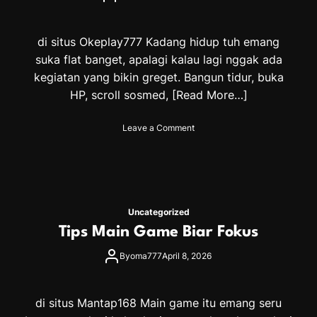
n
e
e
r
B
u
di situs Okeplay777 Kadang hidup tuh emang
u
s
a
suka flat banget, apalagi kalau lagi nggak ada
t
kegiatan yang bikin greget. Bangun tidur, buka
A
HP, scroll sosmed,
[Read More…]
n
a
k
o
Leave a Comment
N
n
o
G
n
a
g
m
k
e
r
S
Uncategorized
o
e
n
Tips Main Game Biar Fokus
r
g
u
By
oma777
April 8, 2026
B
u
a
di situs Mantap168 Main game itu emang seru
t
I