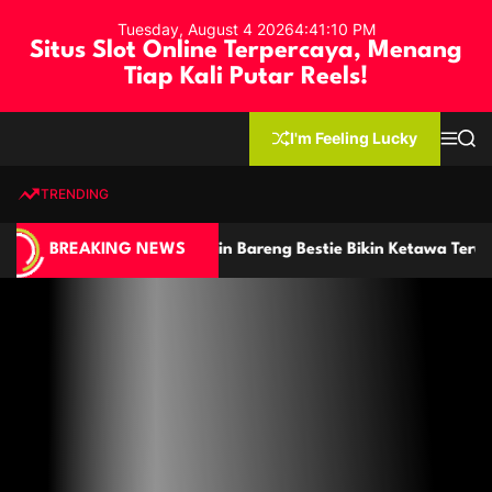
S
Tuesday, August 4 2026
4
:
41
:
10
PM
k
Situs Slot Online Terpercaya, Menang
i
Tiap Kali Putar Reels!
p
t
o
I'm Feeling Lucky
M
S
c
e
e
n
a
o
u
r
TRENDING
n
c
h
t
erburuan MVP
BREAKING NEWS
Main Bareng Bestie Bikin Ketawa Terus
Game
e
n
t