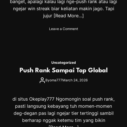
banget, apalagi kalau lagi nge-push rank atau lagi
s
ngejar win streak biar keliatan makin jago. Tapi
i
jujur
[Read More…]
W
a
k
o
Leave a Comment
t
n
u
T
L
i
u
p
a
s
n
M
Uncategorized
g
a
Push Rank Sampai Top Global
i
n
By
oma777
March 24, 2026
G
a
m
di situs Okeplay777 Ngomongin soal push rank,
e
B
pasti langsung kebayang tuh momen-momen
i
deg-degan pas lagi ngejar tier tertinggi sambil
a
berharap nggak ketemu tim yang bikin
r
F