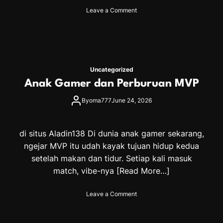
o
Leave a Comment
n
G
a
m
e
O
Uncategorized
n
Anak Gamer dan Perburuan MVP
l
i
By
oma777
June 24, 2026
n
e
B
di situs Aladin138 Di dunia anak gamer sekarang,
i
k
ngejar MVP itu udah kayak tujuan hidup kedua
i
setelah makan dan tidur. Setiap kali masuk
n
match, vibe-nya
[Read More…]
H
a
r
o
Leave a Comment
i
n
L
A
e
n