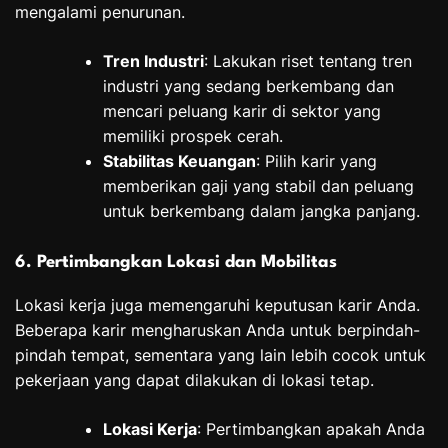
mengalami penurunan.
Tren Industri
: Lakukan riset tentang tren
industri yang sedang berkembang dan
mencari peluang karir di sektor yang
memiliki prospek cerah.
Stabilitas Keuangan
: Pilih karir yang
memberikan gaji yang stabil dan peluang
untuk berkembang dalam jangka panjang.
6. Pertimbangkan Lokasi dan Mobilitas
Lokasi kerja juga memengaruhi keputusan karir Anda.
Beberapa karir mengharuskan Anda untuk berpindah-
pindah tempat, sementara yang lain lebih cocok untuk
pekerjaan yang dapat dilakukan di lokasi tetap.
Lokasi Kerja
: Pertimbangkan apakah Anda