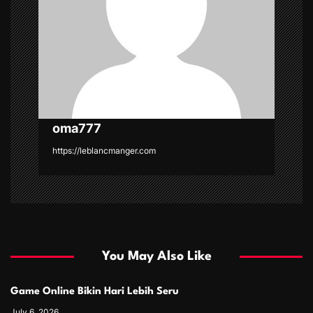
i
o
n
oma777
https://leblancmanger.com
You May Also Like
Game Online Bikin Hari Lebih Seru
July 6, 2026