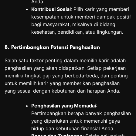
Anda.
Kontribusi Sosial
: Pilih karir yang memberi
kesempatan untuk memberi dampak positif
bagi masyarakat, misalnya di bidang
kesehatan, pendidikan, atau lingkungan.
8. Pertimbangkan Potensi Penghasilan
Salah satu faktor penting dalam memilih karir adalah
penghasilan yang akan didapatkan. Setiap pekerjaan
memiliki tingkat gaji yang berbeda-beda, dan penting
untuk memilih karir yang memberikan penghasilan
yang sesuai dengan kebutuhan dan harapan Anda.
Penghasilan yang Memadai
:
Pertimbangkan berapa banyak penghasilan
yang diperlukan untuk memenuhi gaya
hidup dan kebutuhan finansial Anda.
Bonus dan Tunjangan
: Selain gaji pokok,