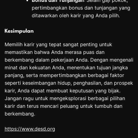
pertimbangkan bonus dan tunjangan yang
ditawarkan oleh karir yang Anda pilih.
Kesimpulan
Memilih karir yang tepat sangat penting untuk
memastikan bahwa Anda merasa puas dan
berkembang dalam pekerjaan Anda. Dengan mengenali
minat dan kekuatan Anda, menentukan tujuan jangka
panjang, serta mempertimbangkan berbagai faktor
seperti keseimbangan hidup, penghasilan, dan prospek
karir, Anda dapat membuat keputusan yang bijak.
Jangan ragu untuk mengeksplorasi berbagai pilihan
karir dan terus mencari peluang untuk tumbuh dan
berkembang.
https://www.desd.org