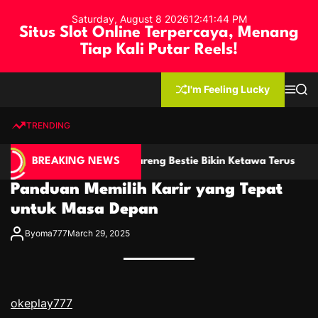
S
Saturday, August 8 2026
12
:
41
:
45
PM
k
Situs Slot Online Terpercaya, Menang
i
Tiap Kali Putar Reels!
p
t
o
I'm Feeling Lucky
M
S
c
e
e
n
a
o
u
r
TRENDING
n
c
h
t
uan MVP
BREAKING NEWS
Main Bareng Bestie Bikin Ketawa Terus
Game Onlin
e
n
Panduan Memilih Karir yang Tepat
t
untuk Masa Depan
By
oma777
March 29, 2025
okeplay777