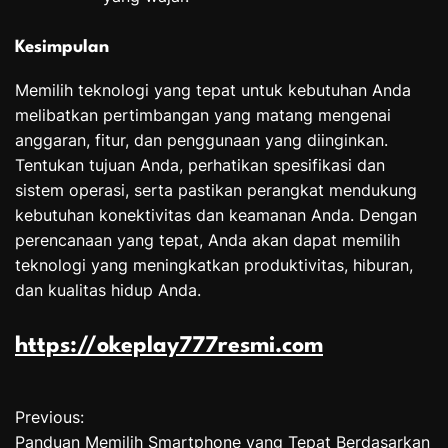
Kesimpulan
Memilih teknologi yang tepat untuk kebutuhan Anda
melibatkan pertimbangan yang matang mengenai
anggaran, fitur, dan penggunaan yang diinginkan.
Tentukan tujuan Anda, perhatikan spesifikasi dan
sistem operasi, serta pastikan perangkat mendukung
kebutuhan konektivitas dan keamanan Anda. Dengan
perencanaan yang tepat, Anda akan dapat memilih
teknologi yang meningkatkan produktivitas, hiburan,
dan kualitas hidup Anda.
https://okeplay777resmi.com
Previous:
P
Panduan Memilih Smartphone yang Tepat Berdasarkan