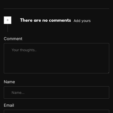
+
There are no comments
Add yours
Comment
Name
Email