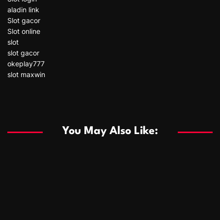
aladin link
Slot gacor
Slot online
slot
slot gacor
okeplay777
slot maxwin
Uncategorized
Uncategorized
Game Online Bikin Hari Lebih Seru
You May Also Like:
July 6, 2026
Uncategorized
oma777
19 views
Anak Gamer dan Perburuan MVP
June 24, 2026
Uncategorized
oma777
15 views
Main Bareng Bestie Bikin Ketawa Terus
June 2, 2026
Uncategorized
oma777
328 views
Game Online Buat Anak Nongkrong
May 4, 2026
Uncategorized
oma777
522 views
Game Seru Buat Isi Waktu Luang
April 26, 2026
Uncategorized
oma777
157 views
Tips Main Game Biar Fokus
April 8, 2026
Uncategorized
oma777
909 views
Push Rank Sampai Top Global