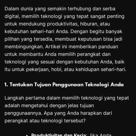
Dalam dunia yang semakin terhubung dan serba
digital, memilih teknologi yang tepat sangat penting
untuk mendukung produktivitas, hiburan, atau
kebutuhan sehari-hari Anda. Dengan begitu banyak
pilihan yang tersedia, membuat keputusan bisa jadi
membingungkan. Artikel ini memberikan panduan
untuk membantu Anda memilih perangkat dan
teknologi yang sesuai dengan kebutuhan Anda, baik
itu untuk pekerjaan, hobi, atau kehidupan sehari-hari.
1. Tentukan Tujuan Penggunaan Teknologi Anda
Langkah pertama dalam memilih teknologi yang tepat
adalah mengetahui dengan jelas tujuan
penggunaannya. Apa yang Anda harapkan dari
perangkat atau teknologi tersebut?
Produktivitas dan Kerja
: Jika Anda