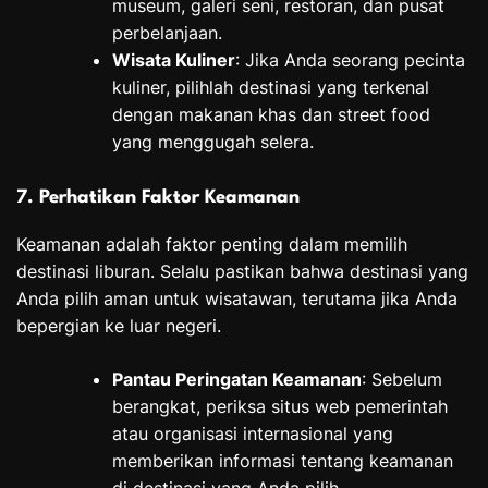
museum, galeri seni, restoran, dan pusat
perbelanjaan.
Wisata Kuliner
: Jika Anda seorang pecinta
kuliner, pilihlah destinasi yang terkenal
dengan makanan khas dan street food
yang menggugah selera.
7. Perhatikan Faktor Keamanan
Keamanan adalah faktor penting dalam memilih
destinasi liburan. Selalu pastikan bahwa destinasi yang
Anda pilih aman untuk wisatawan, terutama jika Anda
bepergian ke luar negeri.
Pantau Peringatan Keamanan
: Sebelum
berangkat, periksa situs web pemerintah
atau organisasi internasional yang
memberikan informasi tentang keamanan
di destinasi yang Anda pilih.