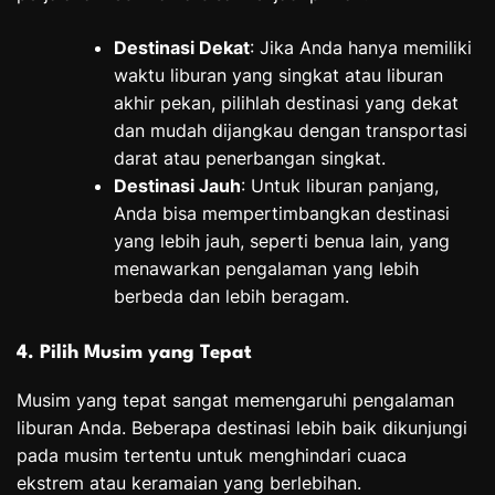
Destinasi Dekat
: Jika Anda hanya memiliki
waktu liburan yang singkat atau liburan
akhir pekan, pilihlah destinasi yang dekat
dan mudah dijangkau dengan transportasi
darat atau penerbangan singkat.
Destinasi Jauh
: Untuk liburan panjang,
Anda bisa mempertimbangkan destinasi
yang lebih jauh, seperti benua lain, yang
menawarkan pengalaman yang lebih
berbeda dan lebih beragam.
4. Pilih Musim yang Tepat
Musim yang tepat sangat memengaruhi pengalaman
liburan Anda. Beberapa destinasi lebih baik dikunjungi
pada musim tertentu untuk menghindari cuaca
ekstrem atau keramaian yang berlebihan.