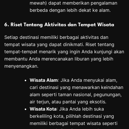
mewah) dapat memberikan pengalaman
berbeda dengan lebih dekat ke alam.
6. Riset Tentang Aktivitas dan Tempat Wisata
Setiap destinasi memiliki berbagai aktivitas dan
tempat wisata yang dapat dinikmati. Riset tentang
tempat-tempat menarik yang ingin Anda kunjungi akan
membantu Anda merencanakan liburan yang lebih
menyenangkan.
Wisata Alam
: Jika Anda menyukai alam,
cari destinasi yang menawarkan keindahan
alam seperti taman nasional, pegunungan,
air terjun, atau pantai yang eksotis.
Wisata Kota
: Jika Anda lebih suka
berkeliling kota, pilihlah destinasi yang
memiliki berbagai tempat wisata seperti