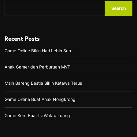
Search
Recent Posts
Game Online Bikin Hari Lebih Seru
Anak Gamer dan Perburuan MVP
Main Bareng Bestie Bikin Ketawa Terus
Game Online Buat Anak Nongkrong
Game Seru Buat Isi Waktu Luang