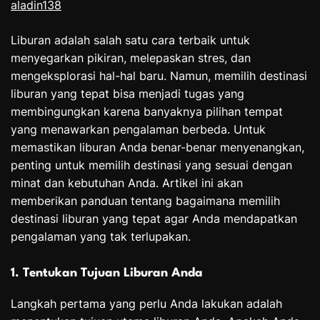
aladin138
Liburan adalah salah satu cara terbaik untuk
menyegarkan pikiran, melepaskan stres, dan
mengeksplorasi hal-hal baru. Namun, memilih destinasi
liburan yang tepat bisa menjadi tugas yang
membingungkan karena banyaknya pilihan tempat
yang menawarkan pengalaman berbeda. Untuk
memastikan liburan Anda benar-benar menyenangkan,
penting untuk memilih destinasi yang sesuai dengan
minat dan kebutuhan Anda. Artikel ini akan
memberikan panduan tentang bagaimana memilih
destinasi liburan yang tepat agar Anda mendapatkan
pengalaman yang tak terlupakan.
1. Tentukan Tujuan Liburan Anda
Langkah pertama yang perlu Anda lakukan adalah