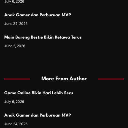
July 6, 2026
Anak Gamer dan Perburuan MVP
June 24, 2026
Main Bareng Bestie Bikin Ketawa Terus
June 2, 2026
More From Author
Game Online Bikin Hari Lebih Seru
July 6, 2026
Anak Gamer dan Perburuan MVP
June 24, 2026