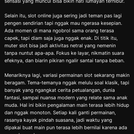
sensasi yang muncul bisa bikin hati lumayan terhibur.
Selain itu, slot online juga sering jadi teman pas lagi
pengen sendirian tapi nggak mau ngerasa kesepian.
Ada momen di mana ngobrol sama orang terasa
capek, tapi diam saja juga nggak enak. Di titik itu,
muter slot bisa jadi aktivitas netral yang nemenin
tanpa nuntut apa-apa. Fokus ke layar, nikmatin suara
efeknya, dan biarin pikiran ngalir santai tanpa beban.
Menariknya lagi, variasi permainan slot sekarang makin
beragam. Tema-temanya nggak melulu soal klasik, tapi
banyak yang ngangkat cerita petualangan, dunia
fantasi, sampai nuansa modern yang relate sama anak
muda. Hal ini bikin pengalaman main terasa lebih hidup
dan nggak monoton. Setiap kali ganti permainan,
rasanya kayak pindah suasana, jadi waktu yang
dipakai buat main pun terasa lebih bernilai karena ada