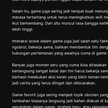
Selain itu, game juga sering jadi tempat buat men
merasa tertantang untuk terus meningkatkan skill 
ikut berkembang. Dari situ muncul rasa bangga keti
lebih tinggi.
Interaksi sosial dalam game juga jadi salah satu fak
ngobrol, bekerja sama, bahkan membentuk tim den
hubungan pertemanan yang awalnya cuma di game bi
Banyak juga momen seru yang cuma bisa dirasakan 
berlangsung sangat ketat dan tim harus bekerja sa
berhasil melakukan aksi keren yang bikin teman-t
jadi cerita yang terus diingat dan dibicarakan.
Game favorit juga sering menjadi topik obrolan yang
tambahan biasanya langsung jadi bahan diskusi di 
perubahan dalam game, strategi baru, atau pengala