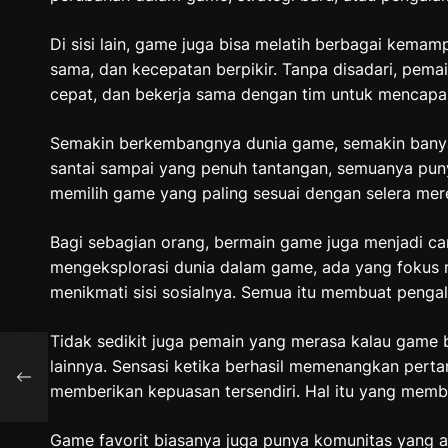
Di sisi lain, game juga bisa melatih berbagai kema
sama, dan kecepatan berpikir. Tanpa disadari, pema
cepat, dan bekerja sama dengan tim untuk mencapai
Semakin berkembangnya dunia game, semakin banyak
santai sampai yang penuh tantangan, semuanya puny
memilih game yang paling sesuai dengan selera mer
Bagi sebagian orang, bermain game juga menjadi ca
mengeksplorasi dunia dalam game, ada yang fokus 
menikmati sisi sosialnya. Semua itu membuat penga
Tidak sedikit juga pemain yang merasa kalau game
lainnya. Sensasi ketika berhasil memenangkan pertan
memberikan kepuasan tersendiri. Hal itu yang memb
Game favorit biasanya juga punya komunitas yang ak