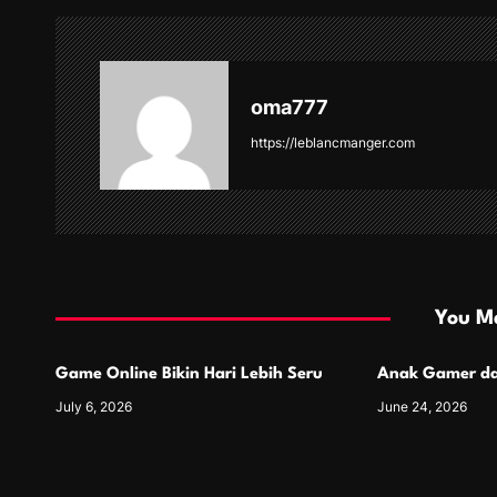
n
a
v
oma777
i
https://leblancmanger.com
g
a
t
i
You Ma
o
Game Online Bikin Hari Lebih Seru
Anak Gamer d
n
July 6, 2026
June 24, 2026