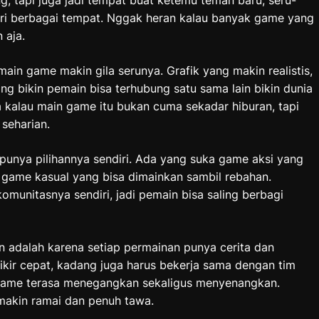
, tapi juga jadi tempat buat ketemu teman baru, seru-
dari berbagai tempat. Nggak heran kalau banyak game yang
 aja.
in game makin gila serunya. Grafik yang makin realistis,
ng bikin pemain bisa terhubung satu sama lain bikin dunia
kalau main game itu bukan cuma sekadar hiburan, tapi
 seharian.
punya pilihannya sendiri. Ada yang suka game aksi yang
 game kasual yang bisa dimainkan sambil rebahan.
munitasnya sendiri, jadi pemain bisa saling berbagi
n adalah karena setiap permainan punya cerita dan
kir cepat, kadang juga harus bekerja sama dengan tim
n game terasa menegangkan sekaligus menyenangkan.
 makin ramai dan penuh tawa.