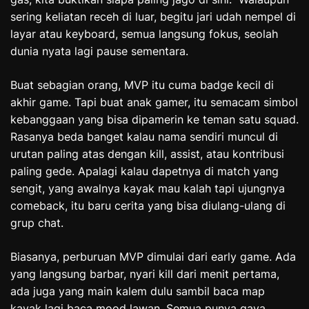
sering keliatan receh di luar, begitu jari udah nempel di
layar atau keyboard, semua langsung fokus, seolah
dunia nyata lagi pause sementara.
Buat sebagian orang, MVP itu cuma badge kecil di
akhir game. Tapi buat anak gamer, itu semacam simbol
kebanggaan yang bisa dipamerin ke teman satu squad.
Rasanya beda banget kalau nama sendiri muncul di
urutan paling atas dengan kill, assist, atau kontribusi
paling gede. Apalagi kalau dapetnya di match yang
sengit, yang awalnya kayak mau kalah tapi ujungnya
comeback, itu baru cerita yang bisa diulang-ulang di
grup chat.
Biasanya, perburuan MVP dimulai dari early game. Ada
yang langsung barbar, nyari kill dari menit pertama,
ada juga yang main kalem dulu sambil baca map
kayak lagi baca mood lawan. Semua punya gaya