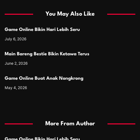
You May Also Like
Game Online Bikin Hari Lebih Seru
July 6, 2026
Main Bareng Bestie Bikin Ketawa Terus
June 2, 2026
Game Online Buat Anak Nongkrong
May 4, 2026
More From Author
Game Online Bikin Hari Lebih Seru