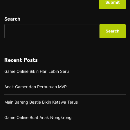
Search
Search
Recent Posts
Game Online Bikin Hari Lebih Seru
Anak Gamer dan Perburuan MVP
Main Bareng Bestie Bikin Ketawa Terus
Game Online Buat Anak Nongkrong