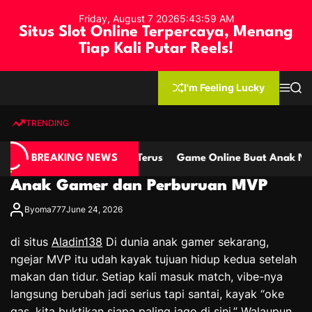
S
Friday, August 7 2026
5
:
44
:
00
AM
k
Situs Slot Online Terpercaya, Menang
i
Tiap Kali Putar Reels!
p
t
o
I'm Feeling Lucky
M
S
c
e
e
n
a
o
u
r
TRENDING
n
c
h
t
Bestie Bikin Ketawa Terus
BREAKING NEWS
Game Online Buat Anak Nongkron
e
n
Anak Gamer dan Perburuan MVP
t
By
oma777
June 24, 2026
di situs
Aladin138
Di dunia anak gamer sekarang,
ngejar MVP itu udah kayak tujuan hidup kedua setelah
makan dan tidur. Setiap kali masuk match, vibe-nya
langsung berubah jadi serius tapi santai, kayak “oke
gas, kita buktikan siapa paling jago di sini.” Walaupun