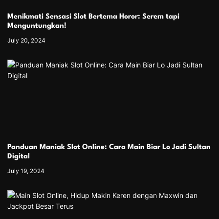
Menikmati Sensasi Slot Bertema Horor: Serem tapi
Menguntungkan!
July 20, 2024
Panduan Maniak Slot Online: Cara Main Biar Lo Jadi Sultan
Digital
July 19, 2024