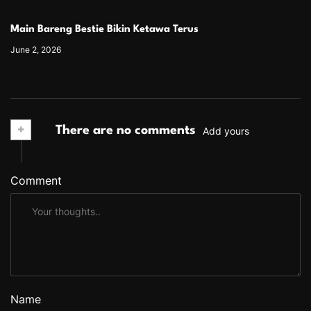
Main Bareng Bestie Bikin Ketawa Terus
June 2, 2026
+
There are no comments
Add yours
Comment
Name