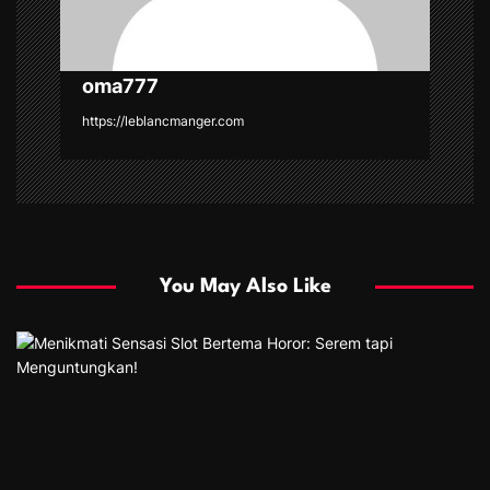
n
oma777
https://leblancmanger.com
You May Also Like