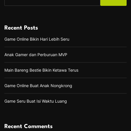
Recent Posts
Game Online Bikin Hari Lebih Seru
Anak Gamer dan Perburuan MVP
Main Bareng Bestie Bikin Ketawa Terus
Game Online Buat Anak Nongkrong
Game Seru Buat Isi Waktu Luang
Recent Comments