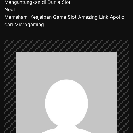
o
Menguntungkan di Dunia Slot
Next:
s
Memahami Keajaiban Game Slot Amazing Link Apollo
t
dari Microgaming
n
a
v
i
g
a
t
i
o