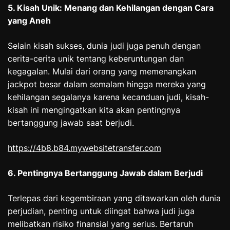
5. Kisah Unik: Menang dan Kehilangan dengan Cara
yang Aneh
Selain kisah sukses, dunia judi juga penuh dengan
cerita-cerita unik tentang keberuntungan dan
kegagalan. Mulai dari orang yang memenangkan
jackpot besar dalam semalam hingga mereka yang
kehilangan segalanya karena kecanduan judi, kisah-
kisah ini mengingatkan kita akan pentingnya
bertanggung jawab saat berjudi.
https://4b8.b84.mywebsitetransfer.com
6. Pentingnya Bertanggung Jawab dalam Berjudi
Terlepas dari kegembiraan yang ditawarkan oleh dunia
perjudian, penting untuk diingat bahwa judi juga
melibatkan risiko finansial yang serius. Bertaruh