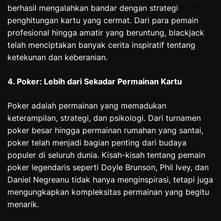
berhasil mengalahkan bandar dengan strategi
penghitungan kartu yang cermat. Dari para pemain
profesional hingga amatir yang beruntung, blackjack
telah menciptakan banyak cerita inspiratif tentang
ketekunan dan keberanian.
4. Poker: Lebih dari Sekadar Permainan Kartu
Poker adalah permainan yang memadukan
keterampilan, strategi, dan psikologi. Dari turnamen
poker besar hingga permainan rumahan yang santai,
poker telah menjadi bagian penting dari budaya
populer di seluruh dunia. Kisah-kisah tentang pemain
poker legendaris seperti Doyle Brunson, Phil Ivey, dan
Daniel Negreanu tidak hanya menginspirasi, tetapi juga
mengungkapkan kompleksitas permainan yang begitu
menarik.