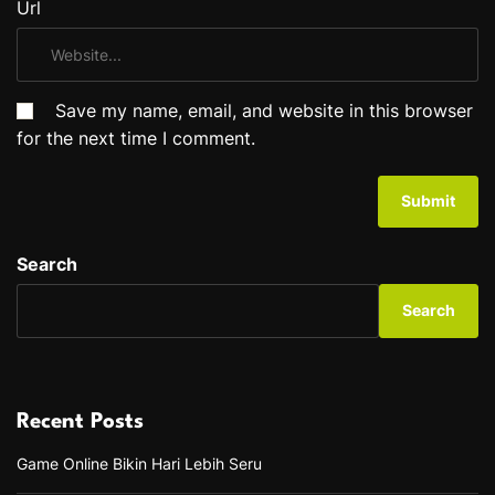
Url
Save my name, email, and website in this browser
for the next time I comment.
Search
Search
Recent Posts
Game Online Bikin Hari Lebih Seru