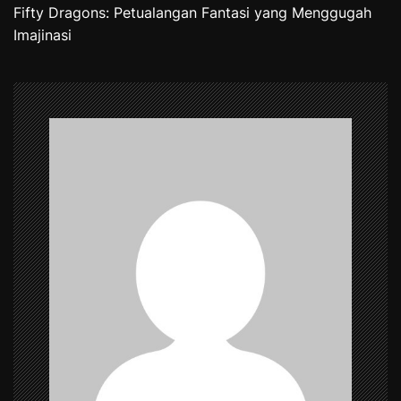
Fifty Dragons: Petualangan Fantasi yang Menggugah
s
Imajinasi
t
n
a
v
i
g
a
t
i
o
n