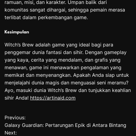
ramuan, misi, dan karakter. Umpan balik dari
komunitas sangat dihargai, sehingga pemain merasa
terlibat dalam perkembangan game.
Kesimpulan
Witch’s Brew adalah game yang ideal bagi para
penggemar dunia fantasi dan sihir. Dengan gameplay
yang kaya, cerita yang mendalam, dan grafis yang
menawan, game ini menawarkan pengalaman yang
memikat dan menyenangkan. Apakah Anda siap untuk
menjelajahi dunia magis dan menguasai seni meramu?
Ayo, masuki dunia Witch’s Brew dan tunjukkan keahlian
sihir Anda!
https://artinaid.com
Previous:
P
Galaxy Guardian: Pertarungan Epik di Antara Bintang
o
Next: