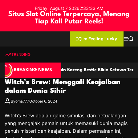
S
Friday, August 7 2026
2
:
33
:
33
AM
k
Situs Slot Online Terpercaya, Menang
i
Tiap Kali Putar Reels!
p
t
o
I'm Feeling Lucky
M
S
c
e
e
n
a
o
u
r
TRENDING
n
c
h
t
n Perburuan MVP
BREAKING NEWS
Main Bareng Bestie Bikin Ketawa Terus
Ga
e
n
Witch’s Brew: Menggali Keajaiban
t
dalam Dunia Sihir
By
oma777
October 6, 2024
Witch’s Brew adalah game simulasi dan petualangan
yang mengajak pemain untuk memasuki dunia magis
penuh misteri dan keajaiban. Dalam permainan ini,