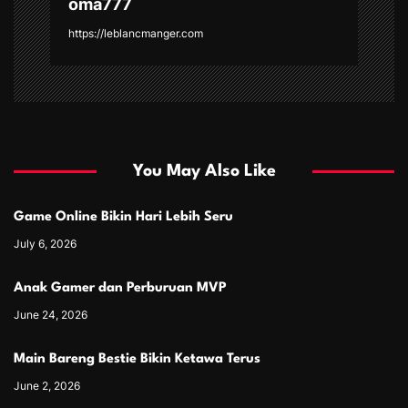
oma777
https://leblancmanger.com
You May Also Like
Game Online Bikin Hari Lebih Seru
July 6, 2026
Anak Gamer dan Perburuan MVP
June 24, 2026
Main Bareng Bestie Bikin Ketawa Terus
June 2, 2026