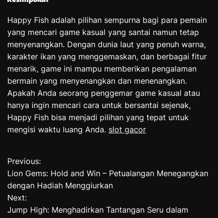
Kesimpulan
Happy Fish adalah pilihan sempurna bagi para pemain
yang mencari game kasual yang santai namun tetap
menyenangkan. Dengan dunia laut yang penuh warna,
karakter ikan yang menggemaskan, dan berbagai fitur
menarik, game ini mampu memberikan pengalaman
bermain yang menyenangkan dan menenangkan.
Apakah Anda seorang penggemar game kasual atau
hanya ingin mencari cara untuk bersantai sejenak,
Happy Fish bisa menjadi pilihan yang tepat untuk
mengisi waktu luang Anda.
slot gacor
Previous:
P
Lion Gems: Hold and Win – Petualangan Menegangkan
o
dengan Hadiah Menggiurkan
Next:
s
Jump High: Menghadirkan Tantangan Seru dalam