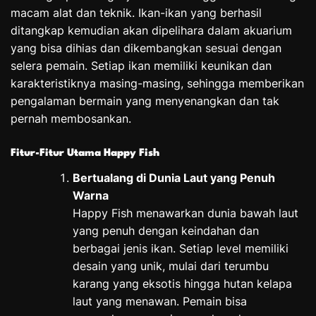
macam alat dan teknik. Ikan-ikan yang berhasil
ditangkap kemudian akan dipelihara dalam akuarium
yang bisa dihias dan dikembangkan sesuai dengan
selera pemain. Setiap ikan memiliki keunikan dan
karakteristiknya masing-masing, sehingga memberikan
pengalaman bermain yang menyenangkan dan tak
pernah membosankan.
Fitur-Fitur Utama Happy Fish
Bertualang di Dunia Laut yang Penuh
Warna
Happy Fish menawarkan dunia bawah laut
yang penuh dengan keindahan dan
berbagai jenis ikan. Setiap level memiliki
desain yang unik, mulai dari terumbu
karang yang eksotis hingga hutan kelapa
laut yang menawan. Pemain bisa