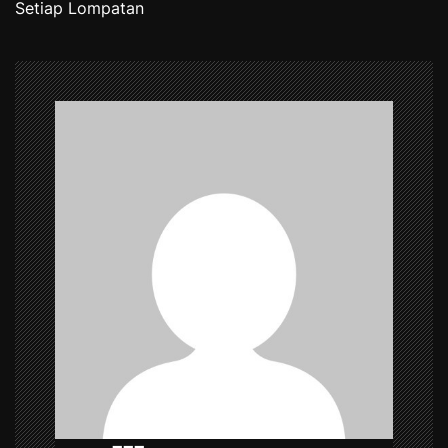
t
Setiap Lompatan
n
a
v
i
g
a
t
i
o
n