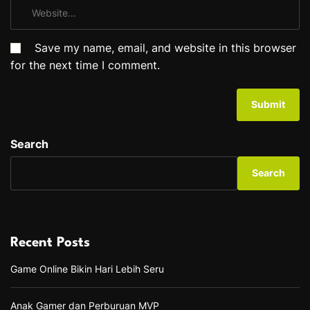
Save my name, email, and website in this browser
for the next time I comment.
Search
Search
Recent Posts
Game Online Bikin Hari Lebih Seru
Anak Gamer dan Perburuan MVP