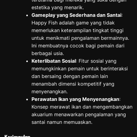
estetika yang menarik.
Gameplay yang Sederhana dan Santai
:
Happy Fish adalah game yang tidak
memerlukan keterampilan tingkat tinggi
untuk menikmati pengalaman bermainnya.
Ini membuatnya cocok bagi pemain dari
berbagai usia.
Keterlibatan Sosial
: Fitur sosial yang
memungkinkan pemain untuk berinteraksi
dan bersaing dengan pemain lain
menambah dimensi kompetitif yang
menyenangkan.
Perawatan Ikan yang Menyenangkan
:
Konsep merawat ikan dan mengembangkan
akuarium menawarkan pengalaman yang
santai namun memuaskan.